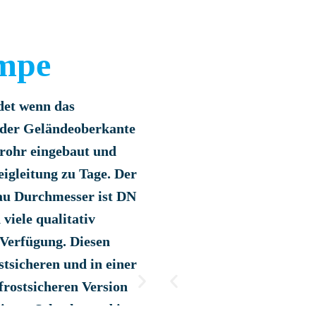
mpe
et wenn das
r der Geländeoberkante
nrohr eingebaut und
igleitung zu Tage. Der
au Durchmesser ist DN
 viele qualitativ
Verfügung. Diesen
tsicheren und in einer
 frostsicheren Version
inem Schacht, und ist